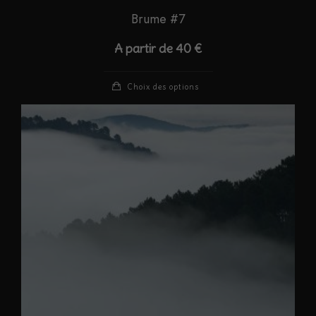
Brume #7
A partir de
40
€
Ce
Choix des options
produit
a
plusieurs
variations.
Les
options
peuvent
être
choisies
sur
la
page