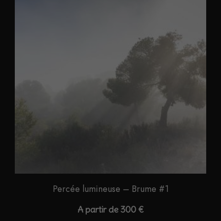
plusieurs
variations.
Les
options
peuvent
être
choisies
sur
la
page
du
produit
Percée lumineuse – Brume #1
A partir de
300
€