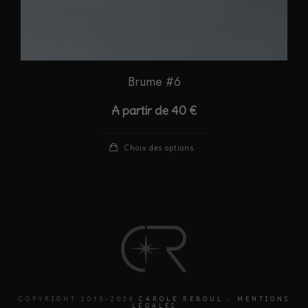
du
produit
Brume #6
A partir de
40
€
Ce
Choix des options
produit
a
plusieurs
variations.
Les
options
peuvent
être
COPYRIGHT 2013-2026
CAROLE REBOUL
-
MENTIONS
LÉGALES