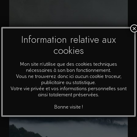
sur
la
page
×
du
Information relative aux
produit
cookies
Brume #4
Mon site n’utilise que des cookies techniques
nécessaires à son bon fonctionnement.
A partir de
40
€
Vous ne trouverez donc ici aucun cookie traceur,
publicitaire ou statistique.
Ce
Votre vie privée et vos informations personnelles sont
Choix des options
ainsi totalement préservées.
produit
a
Bonne visite !
plusieurs
variations.
Les
options