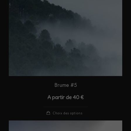
peuvent
être
choisies
sur
la
page
du
produit
Brume #5
A partir de
40
€
Ce
Choix des options
produit
a