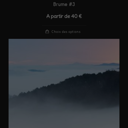
Brume #3
A partir de
40
€
Ce
Choix des options
produit
a
plusieurs
variations.
Les
options
peuvent
être
choisies
sur
la
page