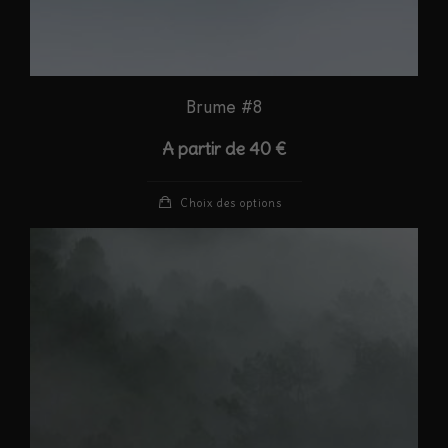
du
produit
Brume #8
A partir de
40
€
Ce
Choix des options
produit
a
plusieurs
variations.
Les
options
peuvent
être
choisies