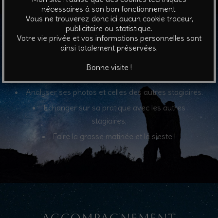
nécessaires à son bon fonctionnement.
Vous ne trouverez donc ici aucun cookie traceur,
publicitaire ou statistique.
Votre vie privée et vos informations personnelles sont
Mais aussi
ainsi totalement préservées.
Bonne visite !
Apprendre à post-traiter ses photos de nuit.
Analyser ses photos et celles des autres stagiaires.
Echanger sur sa pratique avec les autres
stagiaires.
Faire la grasse matinée et la sieste !