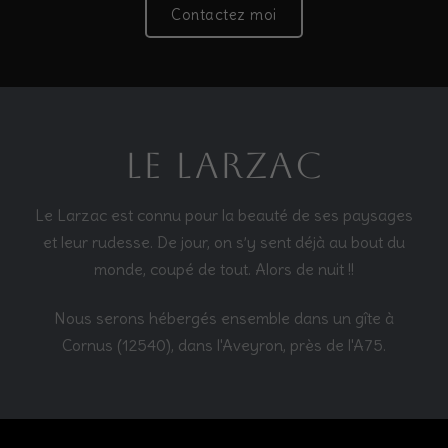
Contactez moi
Le Larzac
Le Larzac est connu pour la beauté de ses paysages
et leur rudesse.
De jour, on s’y sent déjà au bout du
monde, coupé de tout.
Alors de nuit !!
Nous serons hébergés ensemble dans un gîte à
Cornus (12540), dans l'Aveyron, près de l'A75.