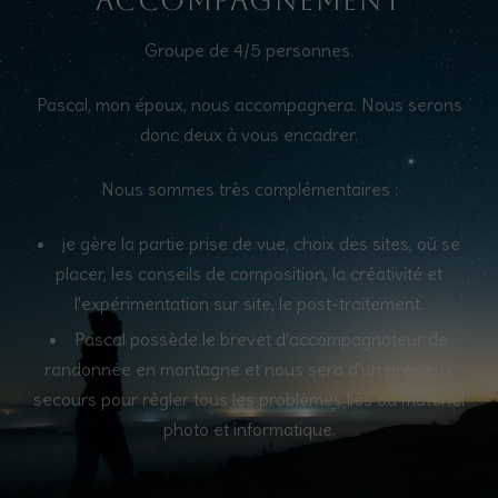
Accompagnement
Groupe de 4/5 personnes.
Pascal, mon époux, nous accompagnera. Nous serons
donc deux à vous encadrer.
Nous sommes très complémentaires :
je gère la partie prise de vue, choix des sites, où se
placer, les conseils de composition, la créativité et
l'expérimentation sur site, le post-traitement.
Pascal possède le brevet d’accompagnateur de
randonnée en montagne et nous sera d'un précieux
secours pour régler tous les problèmes liés au matériel
photo et informatique.