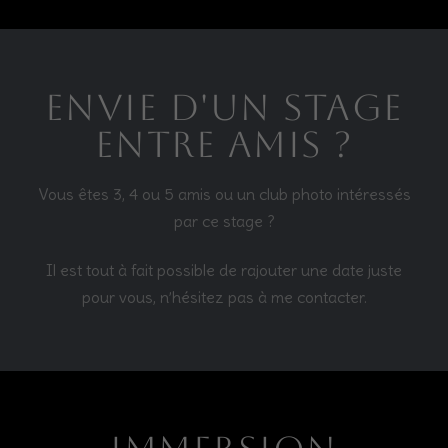
Envie d'un stage
entre amis ?
Vous êtes 3, 4 ou 5 amis ou un club photo intéressés
par ce stage ?
Il est tout à fait possible de rajouter une date juste
pour vous, n’hésitez pas à me contacter.