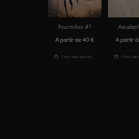
être
choisies
sur
Fourmilion #1
Ascalap
la
page
A partir de
40
€
A partir 
du
produit
Ce
Choix des options
Choix des
produit
a
plusieurs
variations.
Les
options
peuvent
être
choisies
sur