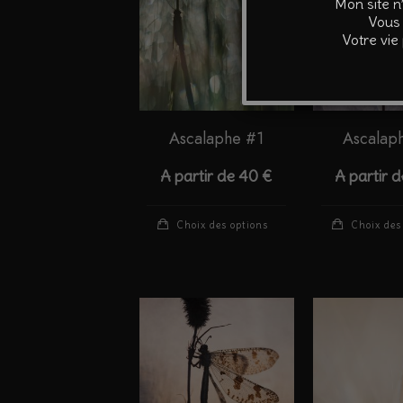
Mon site n
options
Vous 
Votre vie
peuvent
être
choisies
sur
Ascalaphe #1
Ascalap
la
page
A partir de
40
€
A partir 
du
produit
Ce
Choix des options
Choix des
produit
a
plusieurs
variations.
Les
options
peuvent