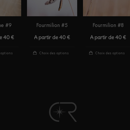
être
être
choisies
choisies
sur
sur
he #9
Fourmilion #5
Fourmilion #8
la
la
page
page
de
40
€
A partir de
40
€
A partir de
40
€
du
du
produit
produit
Ce
Ce
 options
Choix des options
Choix des options
produit
produit
a
a
plusieurs
plusieurs
variations.
variations.
Les
Les
options
options
peuvent
peuvent
être
être
choisies
choisies
sur
sur