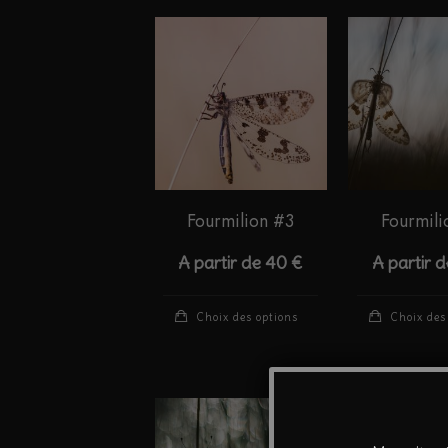
Fourmilion #3
Fourmili
A partir de
40
€
A partir 
Ce
Choix des options
Choix des
produit
a
plusieurs
variations.
Les