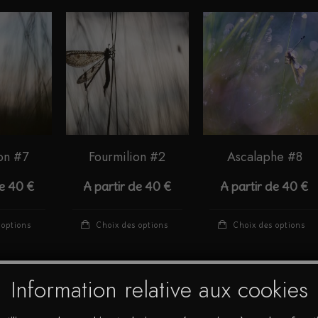
on #7
Fourmilion #2
Ascalaphe #8
de
40
€
A partir de
40
€
A partir de
40
€
Ce
Ce
 options
Choix des options
Choix des options
produit
produit
a
a
plusieurs
plusieurs
Information relative aux cookies
variations.
variations.
Les
Les