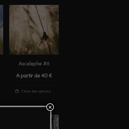
Ascalaphe #6
A partir de
40
€
Ce
Ce
Choix des options
produit
produit
a
a
×
plusieurs
plusieurs
variations.
variations.
Les
Les