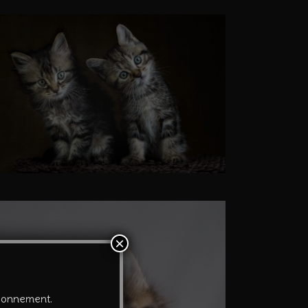
×
tionnement.