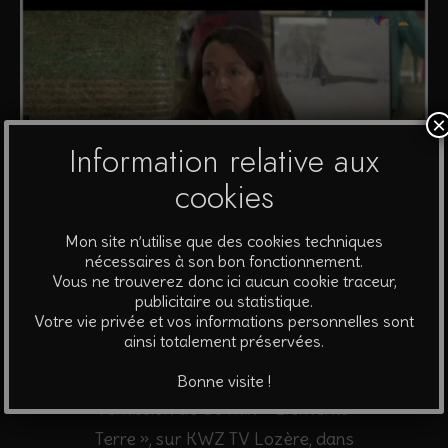
×
Information relative aux
cookies
Mon site n’utilise que des cookies techniques
nécessaires à son bon fonctionnement.
Vous ne trouverez donc ici aucun cookie traceur,
publicitaire ou statistique.
Votre vie privée et vos informations personnelles sont
ainsi totalement préservées.
J’ai eu le plaisir et l’honneur de
participer à la table ronde pour
Bonne visite !
l’émission de 50 min « Eléments
Terre », sur KWZ TV Lozère, dans