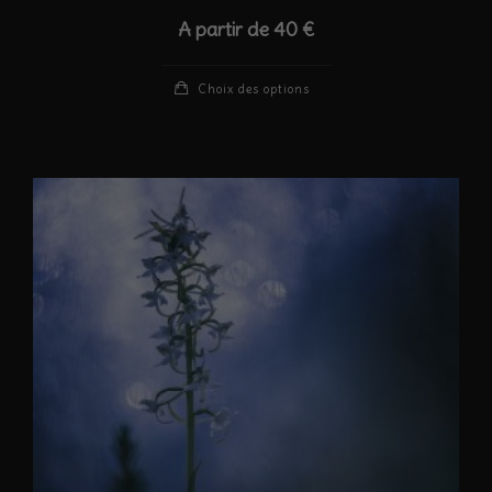
A partir de
40
€
Ce
Choix des options
produit
a
plusieurs
variations.
Les
options
peuvent
être
choisies
sur
la
page
du