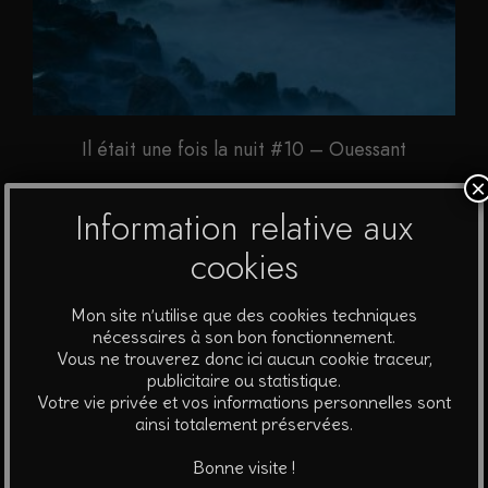
Il était une fois la nuit #10 – Ouessant
×
A partir de
90
€
Information relative aux
Ce
cookies
Choix des options
produit
a
Mon site n’utilise que des cookies techniques
plusieurs
nécessaires à son bon fonctionnement.
Vous ne trouverez donc ici aucun cookie traceur,
variations.
publicitaire ou statistique.
Les
Votre vie privée et vos informations personnelles sont
options
ainsi totalement préservées.
peuvent
Bonne visite !
être