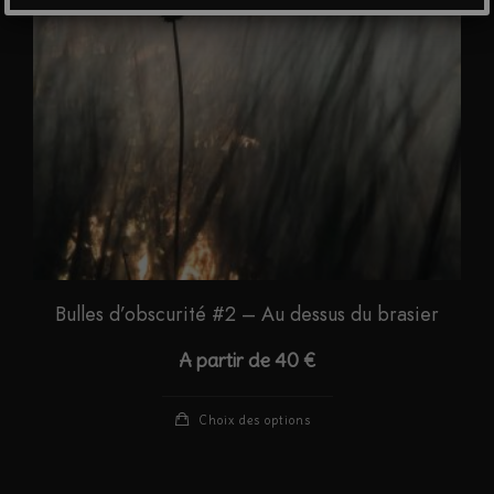
choisies
sur
la
page
du
produit
Bulles d’obscurité #2 – Au dessus du brasier
A partir de
40
€
Ce
Choix des options
produit
a