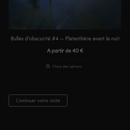
produit
Bulles d’obscurité #4 – Platanthère avant la nuit
A partir de
40
€
Ce
Choix des options
produit
a
plusieurs
variations.
Continuer votre visite
Les
options
peuvent
être