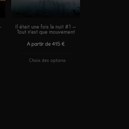
–
Il était une fois la nuit #1 –
Tout n’est que mouvement
A partir de
415
€
Ce
Choix des options
duit
produit
a
sieurs
plusieurs
iations.
variations.
s
Les
ions
options
vent
peuvent
e
être
isies
choisies