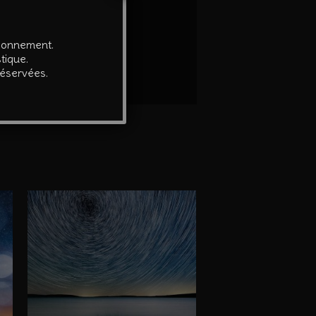
é par l’auteur.
tionnement.
tique.
réservées.