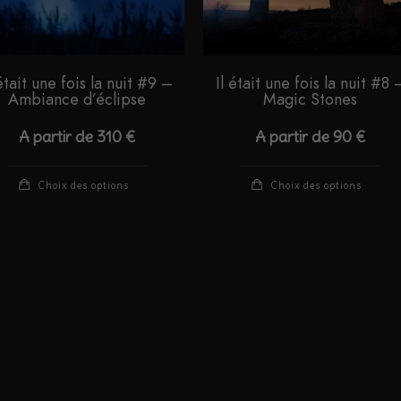
 était une fois la nuit #9 –
Il était une fois la nuit #8 
Ambiance d’éclipse
Magic Stones
A partir de
310
€
A partir de
90
€
Ce
Ce
Choix des options
Choix des options
produit
pro
a
a
plusieurs
plu
variations.
var
Les
Le
options
opt
peuvent
peu
être
êtr
choisies
cho