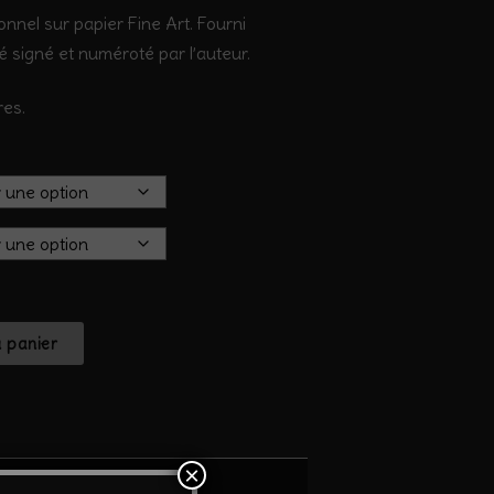
onnel sur papier Fine Art. Fourni
té signé et numéroté par l’auteur.
res.
u panier
×