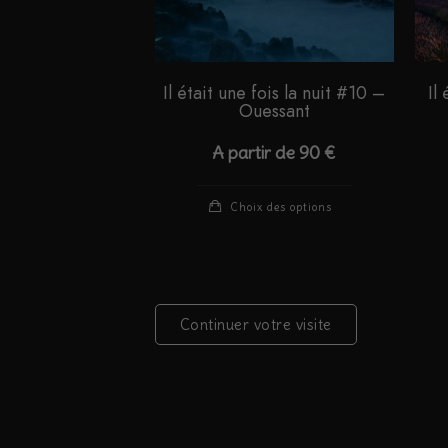
Il était une fois la nuit #10 –
Il
Ouessant
A partir de
90
€
Ce
Choix des options
produit
a
plusieurs
variations.
Continuer votre visite
Les
options
peuvent
être
choisies