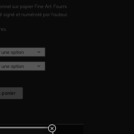
onnel sur papier Fine Art. Fourni
té signé et numéroté par l’auteur.
res.
u panier
×