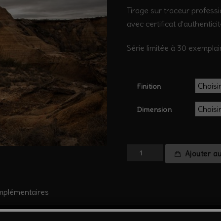
Tirage sur traceur professi
avec certificat d’authentici
Série limitée à 30 exemplai
Finition
Dimension
quantité
Ajouter a
de
Espagne
Bardenas
mplémentaires
#7