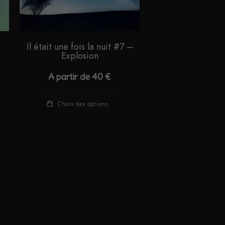
Il était une fois la nuit #7 –
Explosion
A partir de
40
€
Ce
Choix des options
duit
produit
a
sieurs
plusieurs
iations.
variations.
s
Les
ions
options
vent
peuvent
e
être
isies
choisies