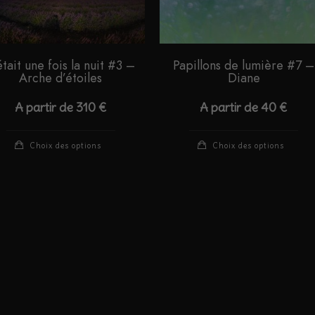
 était une fois la nuit #3 –
Papillons de lumière #7 –
Arche d’étoiles
Diane
A partir de
310
€
A partir de
40
€
Ce
Ce
Choix des options
Choix des options
produit
pro
a
a
plusieurs
plu
variations.
var
Les
Le
options
opt
peuvent
peu
être
êtr
choisies
cho