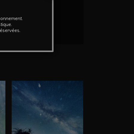
é par l’auteur.
tionnement.
tique.
réservées.