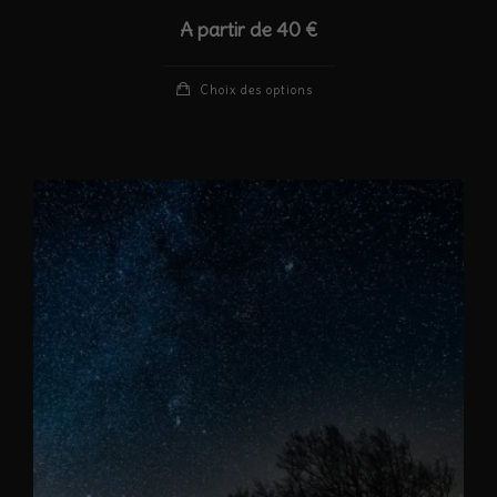
A partir de
40
€
Ce
Choix des options
produit
a
plusieurs
variations.
Les
options
peuvent
être
choisies
sur
la
page
du