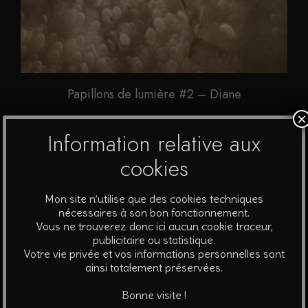
Papillons de lumière #2 – Diane
×
A partir de
40
€
Information relative aux
Ce
cookies
Choix des options
produit
a
Mon site n’utilise que des cookies techniques
plusieurs
nécessaires à son bon fonctionnement.
Vous ne trouverez donc ici aucun cookie traceur,
variations.
publicitaire ou statistique.
Les
Votre vie privée et vos informations personnelles sont
options
ainsi totalement préservées.
peuvent
Bonne visite !
être