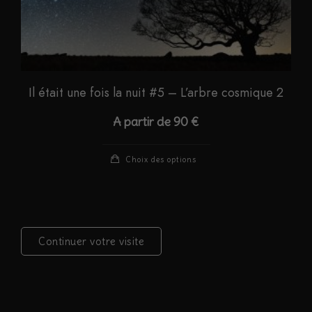
produit
Il était une fois la nuit #5 – L’arbre cosmique 2
A partir de
90
€
Ce
Choix des options
produit
a
plusieurs
variations.
Continuer votre visite
Les
options
peuvent
être