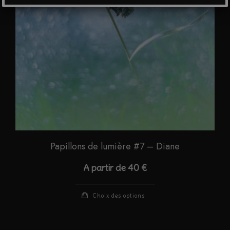
choisies
sur
la
page
du
produit
Papillons de lumière #7 – Diane
A partir de
40
€
Ce
Choix des options
produit
a