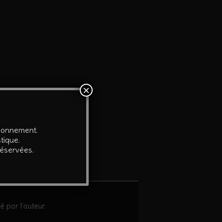
×
tionnement.
tique.
réservées.
é par l’auteur.