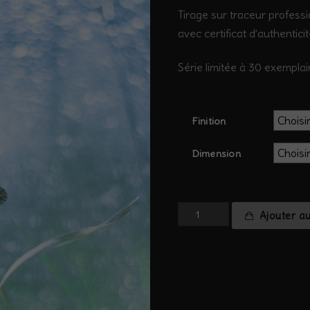
Tirage sur traceur professi
avec certificat d’authentici
Série limitée à 30 exemplai
Finition
Dimension
quantité
Ajouter a
de
Papillons
de
lumière
#7
-