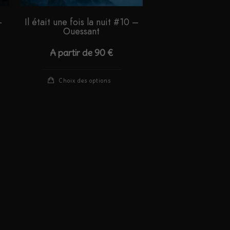
–
Il était une fois la nuit #10 –
Ouessant
A partir de
90
€
e
Ce
Choix des options
roduit
produit
a
lusieurs
plusieurs
ariations.
variations.
es
Les
ptions
options
euvent
peuvent
tre
être
hoisies
choisies
ur
sur
la