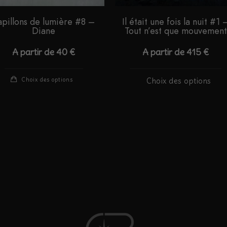
apillons de lumière #8 –
Il était une fois la nuit #1 
Diane
Tout n’est que mouvement
A partir de
40
€
A partir de
415
€
Ce
C
Choix des options
Choix des options
produit
p
a
a
plusieurs
p
variations.
v
Les
L
options
o
peuvent
p
être
ê
choisies
c
sur
s
la
la