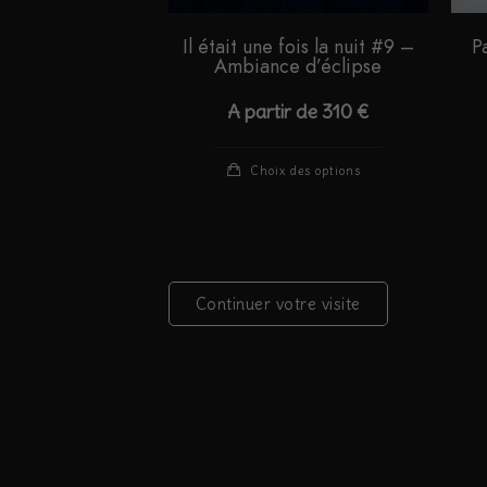
Il était une fois la nuit #9 –
P
Ambiance d’éclipse
A partir de
310
€
Ce
Choix des options
produit
a
plusieurs
variations.
Continuer votre visite
Les
options
peuvent
être
choisies
sur
la