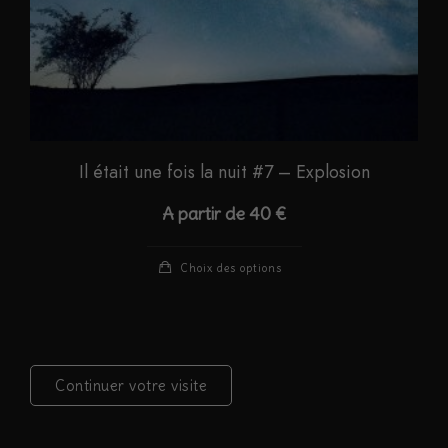
du
produit
Il était une fois la nuit #7 – Explosion
A partir de
40
€
Ce
Choix des options
produit
a
plusieurs
variations.
Continuer votre visite
Les
options
peuvent