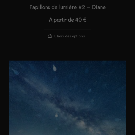
Papillons de lumière #2 – Diane
A partir de
40
€
Ce
Choix des options
produit
a
plusieurs
variations.
Les
options
peuvent
être
choisies
sur
la
page