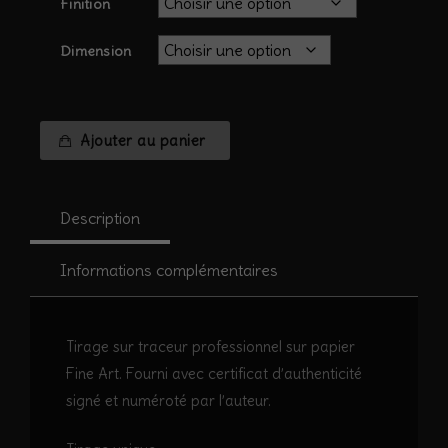
Finition
Dimension
quantité
Ajouter au panier
de
Paysages
nuit
Description
#36
-
Forêt
Informations complémentaires
Tirage sur traceur professionnel sur papier
Fine Art. Fourni avec certificat d’authenticité
signé et numéroté par l’auteur.