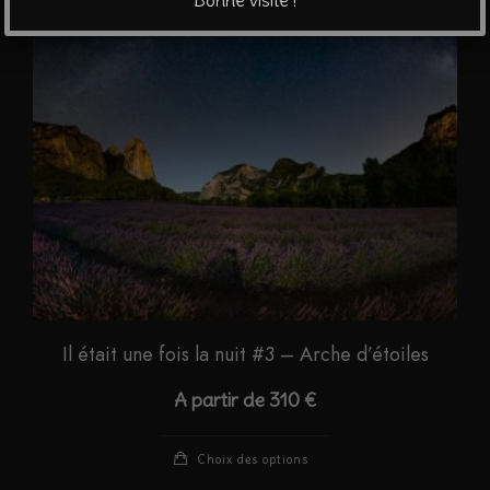
Bonne visite !
peuvent
être
choisies
sur
la
page
du
produit
Il était une fois la nuit #3 – Arche d’étoiles
A partir de
310
€
Ce
Choix des options
produit