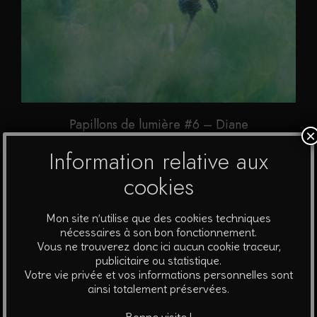
Papillons de lumière #6 – Diane
×
A partir de
40
€
Information relative aux
cookies
Ce
Choix des options
produit
Mon site n’utilise que des cookies techniques
a
nécessaires à son bon fonctionnement.
plusieurs
Vous ne trouverez donc ici aucun cookie traceur,
publicitaire ou statistique.
variations.
Votre vie privée et vos informations personnelles sont
Les
ainsi totalement préservées.
options