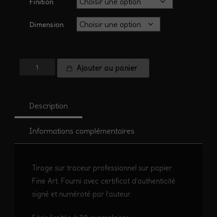
Finition
Dimension
quantité
Ajouter au panier
de
Paysages
nuit
Description
#4
-
Arche
Informations complémentaires
de
Terrevaine
Tirage sur traceur professionnel sur papier
Fine Art. Fourni avec certificat d’authenticité
signé et numéroté par l’auteur.