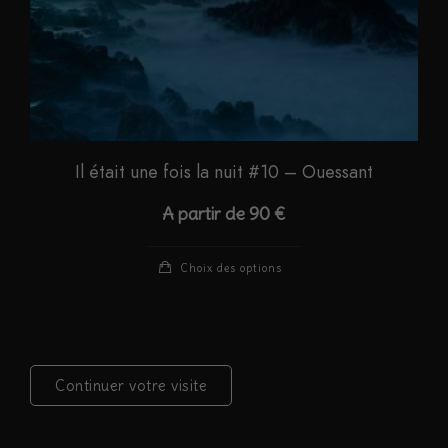
du
produit
Il était une fois la nuit #10 – Ouessant
A partir de
90
€
Ce
Choix des options
produit
a
plusieurs
variations.
Continuer votre visite
Les
options
peuvent