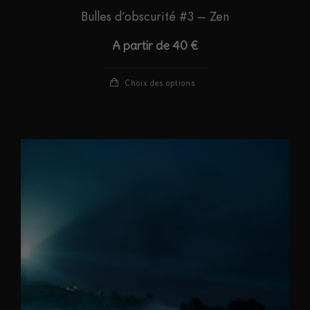
Bulles d’obscurité #3 – Zen
A partir de
40
€
Ce
Choix des options
produit
a
plusieurs
variations.
Les
options
peuvent
être
choisies
sur
la
page