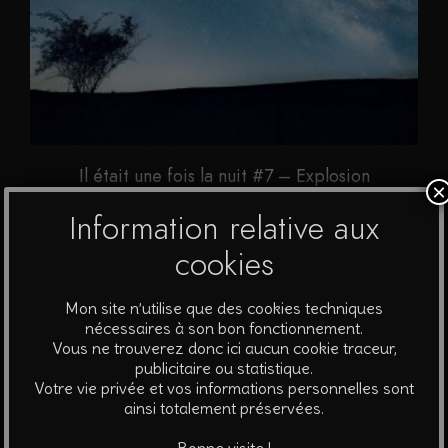
Il était une fois la nuit #7 – Explosion
×
A partir de
40
€
Information relative aux
cookies
Ce
Choix des options
produit
Mon site n’utilise que des cookies techniques
a
nécessaires à son bon fonctionnement.
plusieurs
Vous ne trouverez donc ici aucun cookie traceur,
publicitaire ou statistique.
variations.
Votre vie privée et vos informations personnelles sont
Les
ainsi totalement préservées.
options