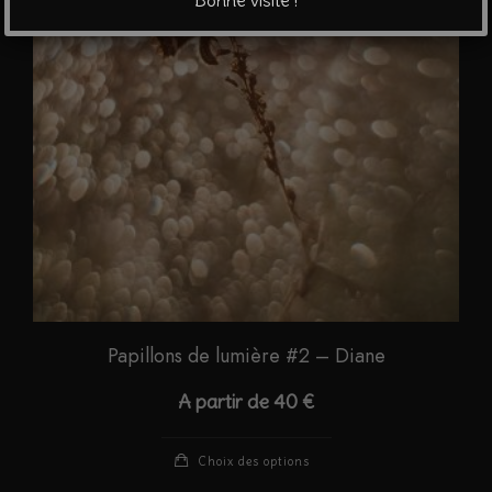
Bonne visite !
peuvent
être
choisies
sur
la
page
du
produit
Papillons de lumière #2 – Diane
A partir de
40
€
Ce
Choix des options
produit