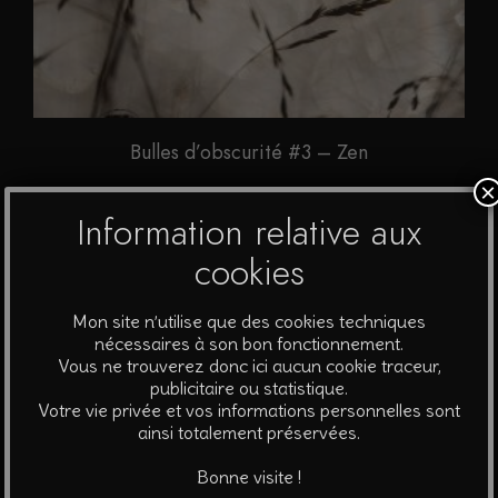
Bulles d’obscurité #3 – Zen
×
A partir de
40
€
Information relative aux
Ce
cookies
Choix des options
produit
a
Mon site n’utilise que des cookies techniques
plusieurs
nécessaires à son bon fonctionnement.
Vous ne trouverez donc ici aucun cookie traceur,
variations.
publicitaire ou statistique.
Les
Votre vie privée et vos informations personnelles sont
options
ainsi totalement préservées.
peuvent
Bonne visite !
être