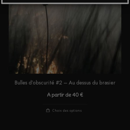
choisies
sur
la
page
du
produit
Bulles d’obscurité #2 – Au dessus du brasier
A partir de
40
€
Ce
Choix des options
produit
a