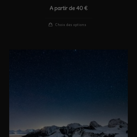
A partir de
40
€
Ce
Choix des options
produit
a
plusieurs
variations.
Les
options
peuvent
être
choisies
sur
la
page
du