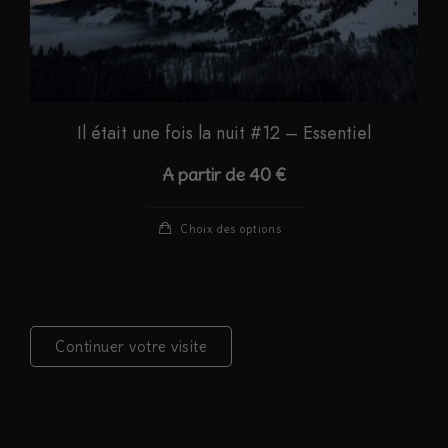
produit
Il était une fois la nuit #12 – Essentiel
A partir de
40
€
Ce
Choix des options
produit
a
plusieurs
variations.
Continuer votre visite
Les
options
peuvent
être