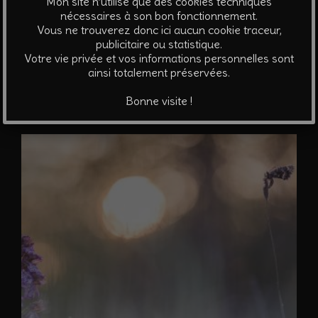
Mon site n’utilise que des cookies techniques
Papillons de lumière #5 – Diane
nécessaires à son bon fonctionnement.
Vous ne trouverez donc ici aucun cookie traceur,
A partir de
40
€
publicitaire ou statistique.
Votre vie privée et vos informations personnelles sont
Ce
ainsi totalement préservées.
Choix des options
produit
Bonne visite !
a
plusieurs
variations.
Les
options
peuvent
être
choisies
sur
la
page