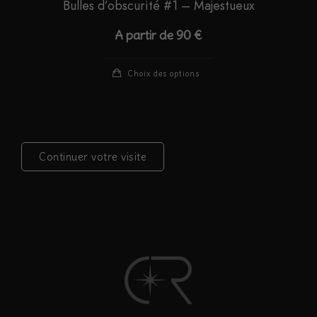
Bulles d’obscurité #1 – Majestueux
A partir de
90
€
Ce
Choix des options
produit
a
plusieurs
variations.
Continuer votre visite
Les
options
peuvent
être
choisies
sur
la
page
du