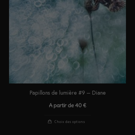
être
choisies
sur
la
page
du
produit
Papillons de lumière #9 – Diane
A partir de
40
€
Ce
Choix des options
produit