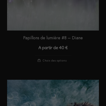
du
produit
Papillons de lumière #8 – Diane
A partir de
40
€
Ce
Choix des options
produit
a
plusieurs
variations.
Les
options
peuvent