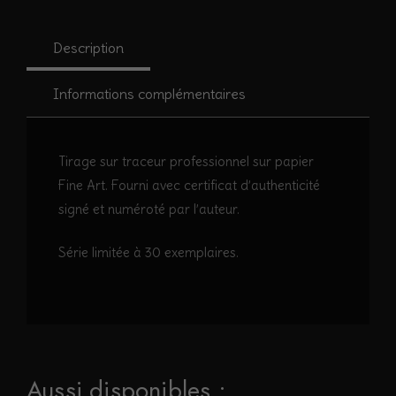
Pulsatille
soufrée
Description
#1
Informations complémentaires
Tirage sur traceur professionnel sur papier
Fine Art. Fourni avec certificat d’authenticité
signé et numéroté par l’auteur.
Série limitée à 30 exemplaires.
Aussi disponibles :