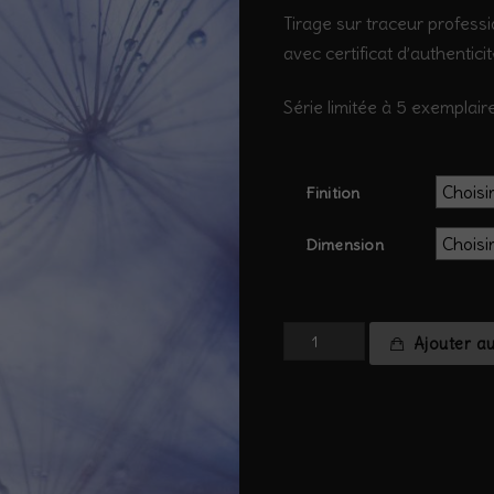
Tirage sur traceur professi
avec certificat d’authentici
Série limitée à 5 exemplaire
Finition
Dimension
quantité
Ajouter a
de
salsifis
#14