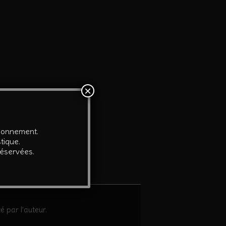
×
tionnement.
tique.
réservées.
é par l’auteur.