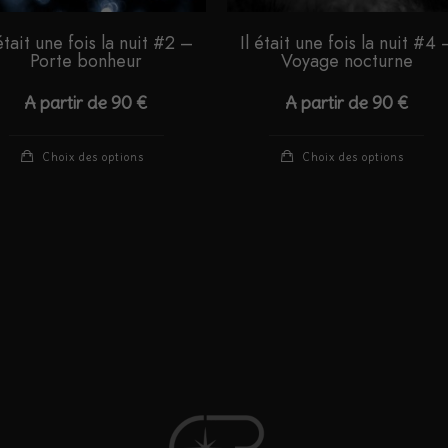
 était une fois la nuit #2 –
Il était une fois la nuit #4 
Porte bonheur
Voyage nocturne
A partir de
90
€
A partir de
90
€
Ce
Ce
Choix des options
Choix des options
produit
pro
a
a
plusieurs
plu
variations.
var
Les
Le
options
opt
peuvent
peu
être
êtr
choisies
cho
sur
sur
la
la