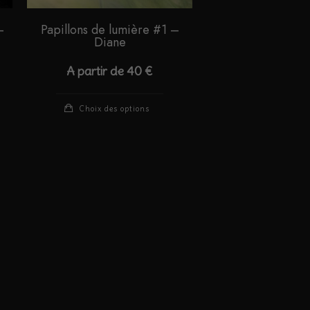
–
Papillons de lumière #1 –
Diane
A partir de
40
€
Ce
Choix des options
duit
produit
a
sieurs
plusieurs
iations.
variations.
s
Les
ions
options
vent
peuvent
e
être
isies
choisies
sur
la