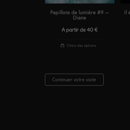
Papillons de lumière #9 –
Il
Diane
A partir de
40
€
Ce
Choix des options
produit
a
plusieurs
variations.
Continuer votre visite
Les
options
peuvent
être
choisies
sur
la