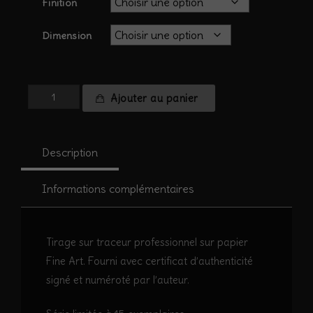
Finition
Dimension
quantité
Ajouter au panier
de
Vol
dans
Description
les
Pyrénées
#2
Informations complémentaires
Tirage sur traceur professionnel sur papier
Fine Art. Fourni avec certificat d’authenticité
signé et numéroté par l’auteur.