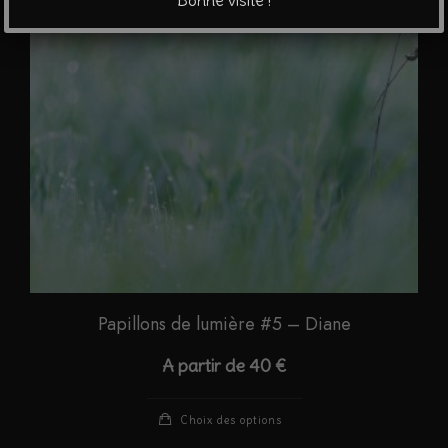
Bonne visite !
peuvent
être
choisies
sur
la
page
du
produit
Papillons de lumière #5 – Diane
A partir de
40
€
Ce
Choix des options
produit