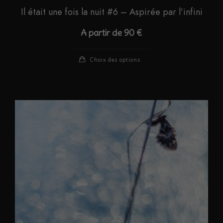
Il était une fois la nuit #6 – Aspirée par l’infini
A partir de
90
€
Ce
Choix des options
produit
a
plusieurs
variations.
Les
options
peuvent
être
choisies
sur
la
page