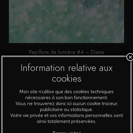
Papillons de lumière #4 – Diane
×
A partir de
40
€
Information relative aux
cookies
Ce
Choix des options
produit
Mon site n’utilise que des cookies techniques
a
nécessaires à son bon fonctionnement.
plusieurs
Vous ne trouverez donc ici aucun cookie traceur,
publicitaire ou statistique.
variations.
Votre vie privée et vos informations personnelles sont
Les
ainsi totalement préservées.
options