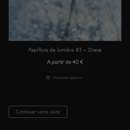
du
produit
Papillons de lumière #3 – Diane
A partir de
40
€
Ce
Choix des options
produit
a
plusieurs
variations.
Continuer votre visite
Les
options
peuvent