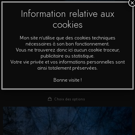
×
Information relative aux
cookies
Mon site n’utilise que des cookies techniques
nécessaires à son bon fonctionnement.
Vous ne trouverez donc ici aucun cookie traceur,
publicitaire ou statistique.
Votre vie privée et vos informations personnelles sont
ainsi totalement préservées.
Paysages nuit #36 – Forêt
Bonne visite !
A partir de
500
€
Choix des options