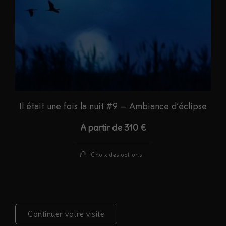
page
du
produit
Il était une fois la nuit #9 – Ambiance d’éclipse
A partir de
310
€
Ce
Choix des options
produit
a
plusieurs
variations.
Continuer votre visite
Les