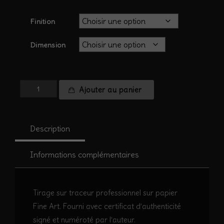
Finition
Dimension
quantité
Ajouter au panier
de
Cévennes
nocturnes
Description
#7
-
Le
Informations complémentaires
conseil
des
vieux
Tirage sur traceur professionnel sur papier
arbres
Fine Art. Fourni avec certificat d’authenticité
signé et numéroté par l’auteur.