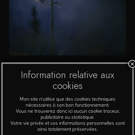
×
Bulles d’obscurité #4 – Platanthère avant la nuit
Information relative aux
A partir de
40
€
cookies
Ce
Choix des options
Mon site n’utilise que des cookies techniques
produit
nécessaires à son bon fonctionnement.
a
Vous ne trouverez donc ici aucun cookie traceur,
plusieurs
publicitaire ou statistique.
Votre vie privée et vos informations personnelles sont
variations.
ainsi totalement préservées.
Les