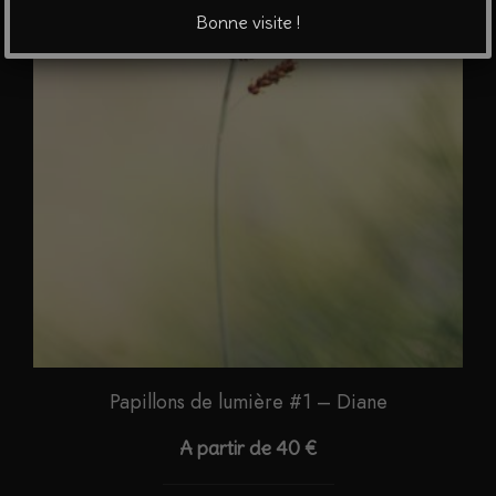
options
Bonne visite !
peuvent
être
choisies
sur
la
page
du
produit
Papillons de lumière #1 – Diane
A partir de
40
€