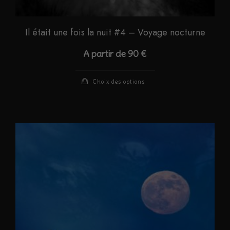
Il était une fois la nuit #4 – Voyage nocturne
A partir de
90
€
Ce
Choix des options
produit
a
plusieurs
variations.
Les
options
peuvent
être
choisies
sur
la