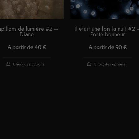
apillons de lumière #2 –
Il était une fois la nuit #2 
Diane
Porte bonheur
A partir de
40
€
A partir de
90
€
Ce
Ce
Choix des options
Choix des options
produit
pro
a
a
plusieurs
plu
variations.
var
Les
Le
options
opt
peuvent
peu
être
êtr
choisies
cho