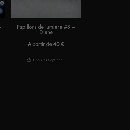
–
Papillons de lumière #8 –
Diane
A partir de
40
€
Ce
Choix des options
duit
produit
a
sieurs
plusieurs
iations.
variations.
s
Les
ions
options
vent
peuvent
e
être
isies
choisies