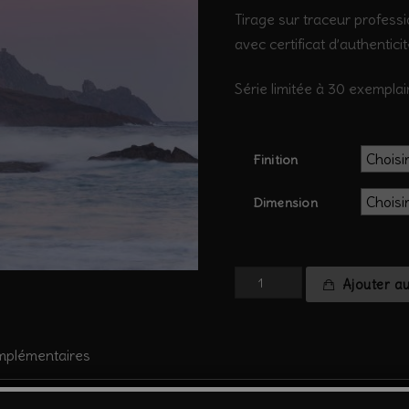
Tirage sur traceur professi
avec certificat d’authentici
Série limitée à 30 exemplai
Finition
Dimension
quantité
Ajouter a
de
Espagne
#13
mplémentaires