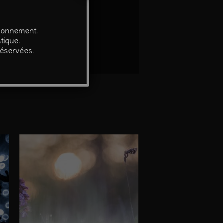
é par l’auteur.
tionnement.
tique.
réservées.