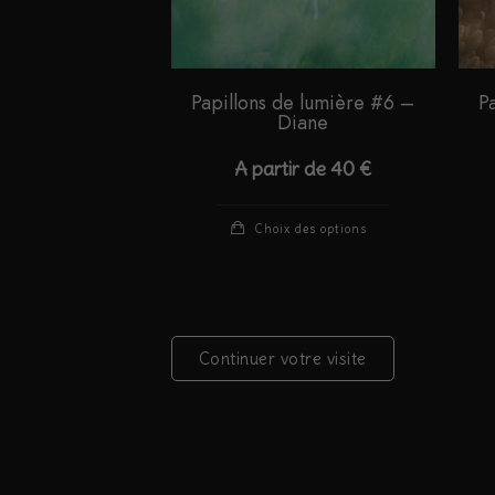
Papillons de lumière #6 –
P
Diane
A partir de
40
€
Ce
Choix des options
produit
a
plusieurs
variations.
Continuer votre visite
Les
options
peuvent
être
choisies