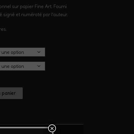
onnel sur papier Fine Art. Fourni
té signé et numéroté par l’auteur.
res.
u panier
×