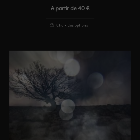
A partir de
40
€
Ce
Choix des options
produit
a
plusieurs
variations.
Les
options
peuvent
être
choisies
sur
la
page
du