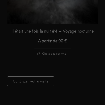
produit
Il était une fois la nuit #4 – Voyage nocturne
A partir de
90
€
Ce
Choix des options
produit
a
plusieurs
variations.
Continuer votre visite
Les
options
peuvent
être