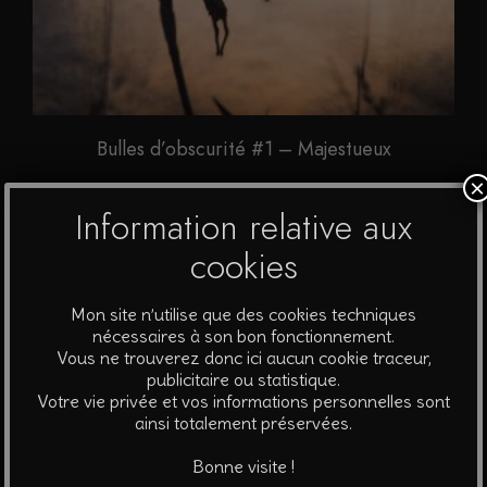
Bulles d’obscurité #1 – Majestueux
×
A partir de
90
€
Information relative aux
Ce
cookies
Choix des options
produit
a
Mon site n’utilise que des cookies techniques
plusieurs
nécessaires à son bon fonctionnement.
Vous ne trouverez donc ici aucun cookie traceur,
variations.
publicitaire ou statistique.
Les
Votre vie privée et vos informations personnelles sont
options
ainsi totalement préservées.
peuvent
Bonne visite !
être