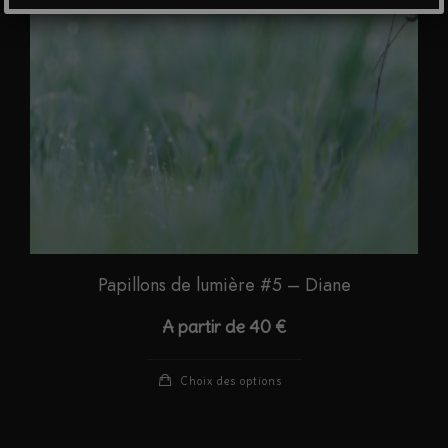
choisies
sur
la
page
du
produit
Papillons de lumière #5 – Diane
A partir de
40
€
Ce
Choix des options
produit
a