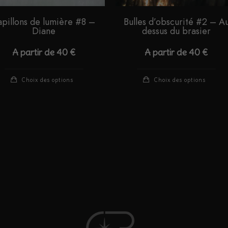
apillons de lumière #8 –
Bulles d’obscurité #2 – A
Diane
dessus du brasier
A partir de
40
€
A partir de
40
€
Ce
Ce
Choix des options
Choix des options
produit
pro
a
a
plusieurs
plu
variations.
var
Les
Le
options
opt
peuvent
peu
être
êtr
choisies
cho
sur
sur
la
la