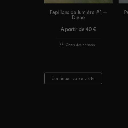
Papillons de lumière #1 –
P
Diane
A partir de
40
€
Ce
Choix des options
produit
a
plusieurs
variations.
Continuer votre visite
Les
options
peuvent
être
choisies
sur
la