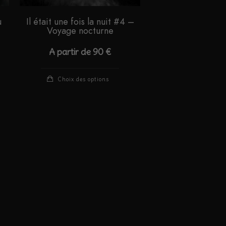
u
Il était une fois la nuit #4 –
Voyage nocturne
A partir de
90
€
Ce
Choix des options
duit
produit
a
sieurs
plusieurs
iations.
variations.
s
Les
ions
options
vent
peuvent
e
être
isies
choisies
sur
la