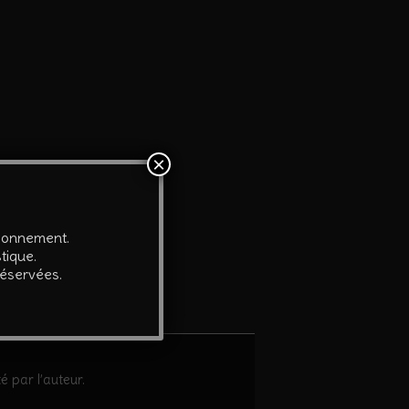
×
tionnement.
tique.
réservées.
é par l’auteur.