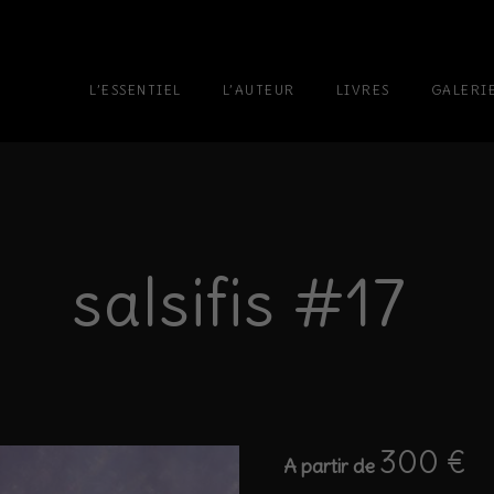
L’ESSENTIEL
L’AUTEUR
LIVRES
GALERI
salsifis #17
300
€
A partir de