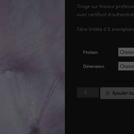
Tirage sur traceur professi
avec certificat d’authentici
Série limitée à 5 exemplaire
Finition
Dimension
quantité
Ajouter a
de
salsifis
#17