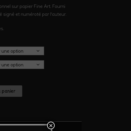
onnel sur papier Fine Art. Fourni
té signé et numéroté par l’auteur.
s.
u panier
×