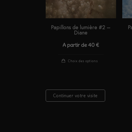
Papillons de lumière #2 –
P
Diane
A partir de
40
€
Ce
Choix des options
produit
a
plusieurs
variations.
Continuer votre visite
Les
options
peuvent
être
choisies