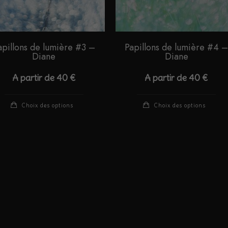
apillons de lumière #3 –
Papillons de lumière #4 –
Diane
Diane
A partir de
40
€
A partir de
40
€
Ce
Ce
Choix des options
Choix des options
produit
pro
a
a
plusieurs
plu
variations.
var
Les
Le
options
opt
peuvent
peu
être
êtr
choisies
cho