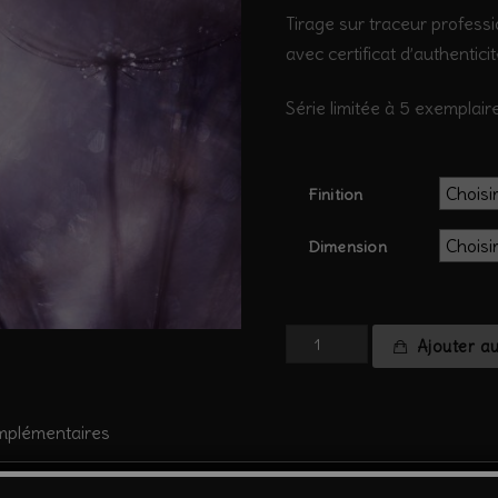
Tirage sur traceur professi
avec certificat d’authentici
Série limitée à 5 exemplaire
Finition
Dimension
quantité
Ajouter a
de
salsifis
#3
mplémentaires