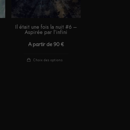
Il était une fois la nuit #6 –
Aspirée par l’infini
A partir de
90
€
Ce
Choix des options
duit
produit
a
sieurs
plusieurs
iations.
variations.
s
Les
ions
options
vent
peuvent
e
être
isies
choisies