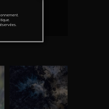
é par l’auteur.
tionnement.
tique.
réservées.