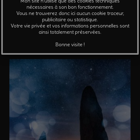
Mon site n’utilise que des cookies techniques
Il était une fois la nuit #9 – Ambiance d’éclipse
nécessaires à son bon fonctionnement.
Vous ne trouverez donc ici aucun cookie traceur,
A partir de
310
€
publicitaire ou statistique.
Votre vie privée et vos informations personnelles sont
Ce
ainsi totalement préservées.
Choix des options
produit
Bonne visite !
a
plusieurs
variations.
Les
options
peuvent
être
choisies
sur
la
page