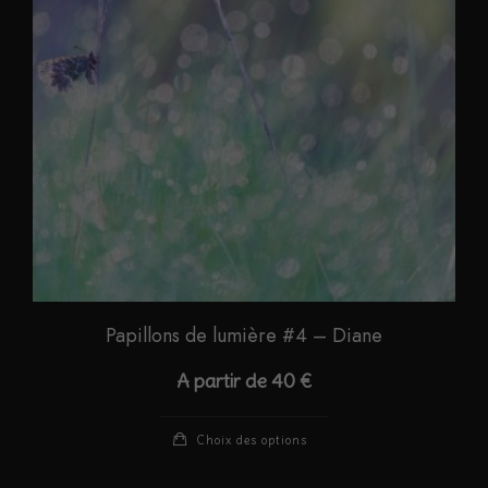
être
choisies
sur
la
page
du
produit
Papillons de lumière #4 – Diane
A partir de
40
€
Ce
Choix des options
produit