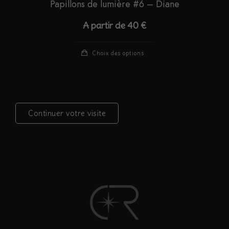
Papillons de lumière #6 – Diane
A partir de
40
€
Ce
Choix des options
produit
a
plusieurs
variations.
Continuer votre visite
Les
options
peuvent
être
choisies
sur
la
page
du