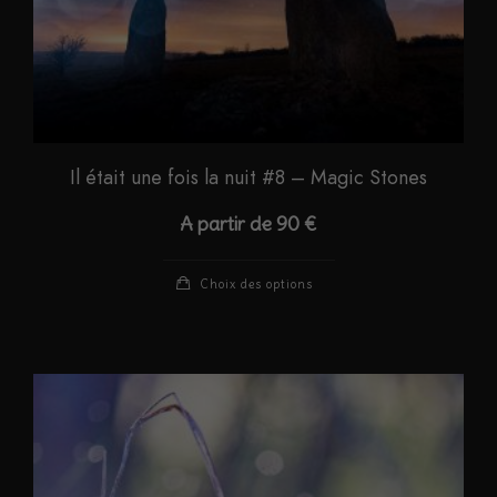
du
produit
Il était une fois la nuit #8 – Magic Stones
A partir de
90
€
Ce
Choix des options
produit
a
plusieurs
variations.
Les
options
peuvent